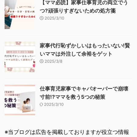
【ママ必読】家事仕事育児の両立でう
つ?頑張りすぎないための処方箋
2025/3/10
家事代行恥ずかしいはもったいない!賢
いママは外注して余裕をゲット
2025/3/8
仕事育児家事でキャパオーバーで崩壊
寸前!?ママを救う5つの秘策
2025/3/10
※当ブログは広告を掲載しておりますが役立つ情報