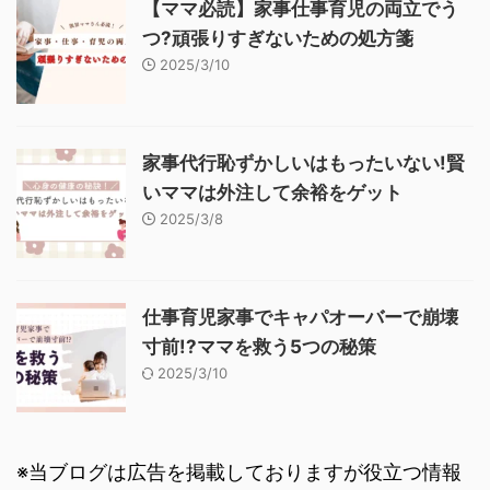
【ママ必読】家事仕事育児の両立でう
つ?頑張りすぎないための処方箋
2025/3/10
家事代行恥ずかしいはもったいない!賢
いママは外注して余裕をゲット
2025/3/8
仕事育児家事でキャパオーバーで崩壊
寸前!?ママを救う5つの秘策
2025/3/10
※当ブログは広告を掲載しておりますが役立つ情報