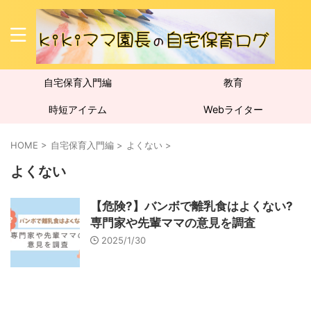
自宅保育入門編
教育
時短アイテム
Webライター
HOME
>
自宅保育入門編
>
よくない
>
よくない
【危険?】バンボで離乳食はよくない?
専門家や先輩ママの意見を調査
2025/1/30