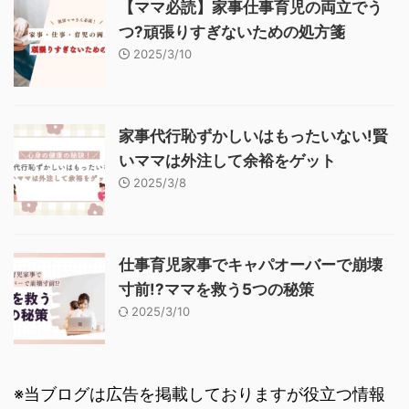
【ママ必読】家事仕事育児の両立でう
つ?頑張りすぎないための処方箋
2025/3/10
家事代行恥ずかしいはもったいない!賢
いママは外注して余裕をゲット
2025/3/8
仕事育児家事でキャパオーバーで崩壊
寸前!?ママを救う5つの秘策
2025/3/10
※当ブログは広告を掲載しておりますが役立つ情報