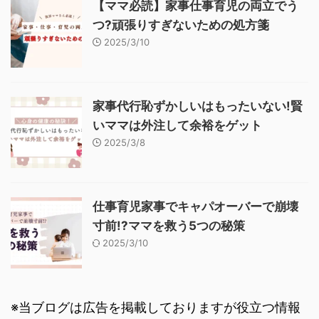
【ママ必読】家事仕事育児の両立でう
つ?頑張りすぎないための処方箋
2025/3/10
家事代行恥ずかしいはもったいない!賢
いママは外注して余裕をゲット
2025/3/8
仕事育児家事でキャパオーバーで崩壊
寸前!?ママを救う5つの秘策
2025/3/10
※当ブログは広告を掲載しておりますが役立つ情報