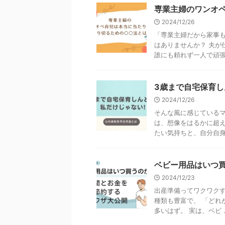
専業主婦のワンオ
2024/12/26
「専業主婦だから家事も
はありませんか？ 夫が
誰にも頼れず一人で頑張る
3歳まで自宅保育し
2024/12/26
そんな風に感じているマ
は、想像をはるかに超え
たい気持ちと、自分自身の
ベビー用品はいつ
2024/12/23
出産準備ってワクワクす
種類も豊富で、 「どれ
多いはず。 実は、ベビ ..