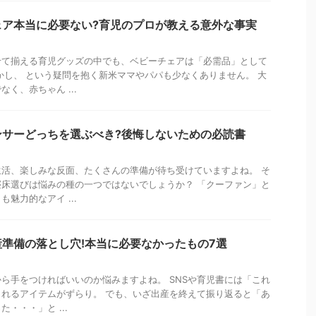
ェア本当に必要ない?育児のプロが教える意外な事実
せて揃える育児グッズの中でも、ベビーチェアは「必需品」として
かし、 という疑問を抱く新米ママやパパも少なくありません。 大
く、赤ちゃん ...
ンサーどっちを選ぶべき?後悔しないための必読書
活、楽しみな反面、たくさんの準備が待ち受けていますよね。 そ
床選びは悩みの種の一つではないでしょうか？ 「クーファン」と
魅力的なアイ ...
準備の落とし穴!本当に必要なかったもの7選
ら手をつければいいのか悩みますよね。 SNSや育児書には「これ
れるアイテムがずらり。 でも、いざ出産を終えて振り返ると「あ
・・・」と ...