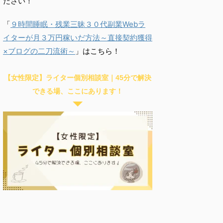
ださい！
「
９時間睡眠・残業三昧３０代副業Webラ
イターが月３万円稼いだ方法～直接契約獲得
×ブログの二刀流術～
」はこちら！
【女性限定】ライター個別相談室｜45分で解決
できる場、ここにあります！