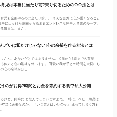
ペ育児は本当に当たり前?乗り切るための○○法とは
育児も全部やるのは当たり前」。 そんな言葉に心が重くなること
仕事に出かけた瞬間から始まるエンドレスな家事と育児のループ、
毎日は、まさ ...
んどいは私だけじゃない!心の余裕を作る方法とは
マさん、あなただけではありません。 0歳から3歳までの育児
る体力と心の消耗を伴います。 可愛い我が子との時間を大切にし
心の余裕がほし ...
買うのがお得?時間とお金を節約する裏ワザ大公開
るけど、同時に と悩んでしまいますよね。 特に、ベビー用品は
が本当に必要なのか」 「いつ買えばいいのか」 迷ってしまう方も
.