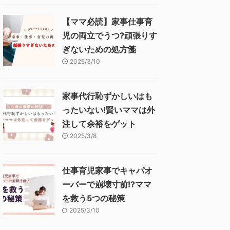
【ママ必読】家事仕事育
児の両立でうつ?頑張りす
ぎないための処方箋
2025/3/10
家事代行恥ずかしいはも
ったいない!賢いママは外
注して余裕をゲット
2025/3/8
仕事育児家事でキャパオ
ーバーで崩壊寸前!?ママ
を救う5つの秘策
2025/3/10