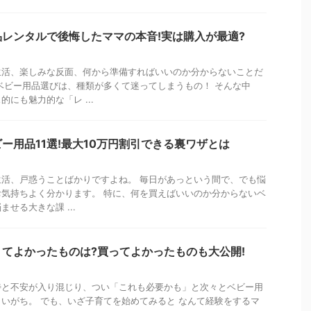
レンタルで後悔したママの本音!実は購入が最適?
生活、楽しみな反面、何から準備すればいいのか分からないことだ
ベビー用品選びは、種類が多くて迷ってしまうもの！ そんな中
にも魅力的な「レ ...
ー用品11選!最大10万円割引できる裏ワザとは
活、戸惑うことばかりですよね。 毎日があっという間で、でも悩
気持ちよく分かります。 特に、何を買えばいいのか分からないベ
せる大きな課 ...
てよかったものは?買ってよかったものも大公開!
待と不安が入り混じり、つい「これも必要かも」と次々とベビー用
いがち。 でも、いざ子育てを始めてみると なんて経験をするマ