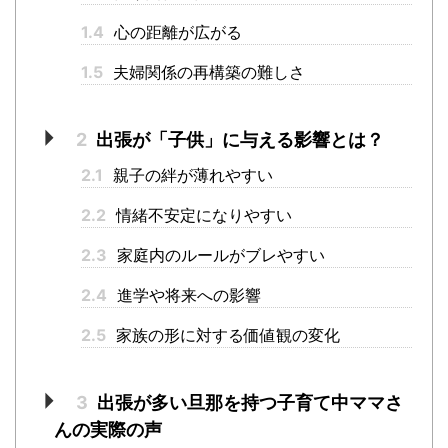
1.4
心の距離が広がる
1.5
夫婦関係の再構築の難しさ
2
出張が「子供」に与える影響とは？
2.1
親子の絆が薄れやすい
2.2
情緒不安定になりやすい
2.3
家庭内のルールがブレやすい
2.4
進学や将来への影響
2.5
家族の形に対する価値観の変化
3
出張が多い旦那を持つ子育て中ママさ
んの実際の声