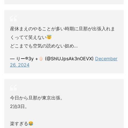
産休まえのやることが多い時期に旦那が出張入れま
くってて笑えない
どこまでも空気の読めない奴め…
— りー®︎3y +
(@ShlUJpsAk3nOEVX)
December
26, 2024
今日から旦那が東京出張。
2泊3日。
楽すぎる