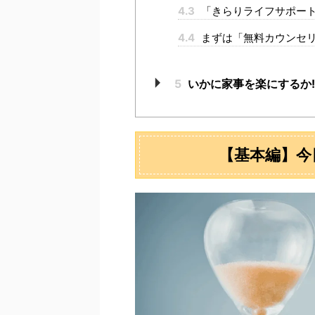
4.3
「きらりライフサポー
4.4
まずは「無料カウンセ
5
いかに家事を楽にするか
【基本編】今