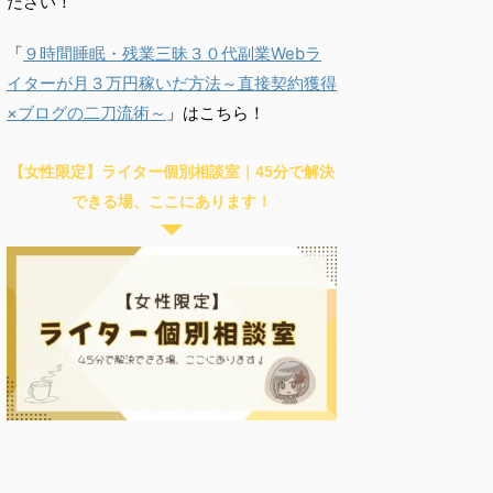
ださい！
「
９時間睡眠・残業三昧３０代副業Webラ
イターが月３万円稼いだ方法～直接契約獲得
×ブログの二刀流術～
」はこちら！
【女性限定】ライター個別相談室｜45分で解決
できる場、ここにあります！