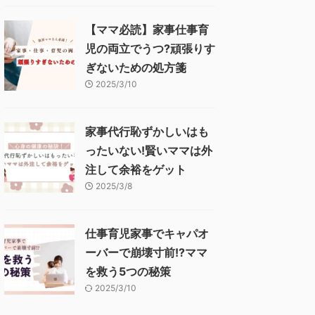
【ママ必読】家事仕事育
児の両立でうつ?頑張りす
ぎないための処方箋
2025/3/10
家事代行恥ずかしいはも
ったいない!賢いママは外
注して余裕をゲット
2025/3/8
仕事育児家事でキャパオ
ーバーで崩壊寸前!?ママ
を救う5つの秘策
2025/3/10