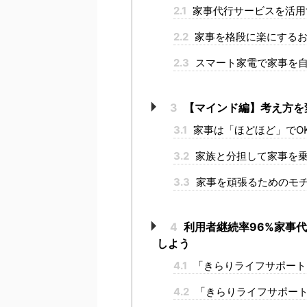
2.1
家事代行サービスを活用
2.2
家事を格段に楽にするお
2.3
スマート家電で家事を
3
【マインド編】考え方を
3.1
家事は「ほどほど」でO
3.2
家族と分担して家事を
3.3
家事を頑張るためのモ
4
利用者継続率96%家事
しよう
4.1
「きらりライフサポート
4.2
「きらりライフサポート