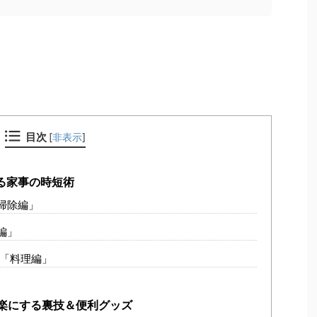
目次
[
非表示
]
る家事の時短術
掃除編」
編」
「料理編」
楽にする裏技＆便利グッズ